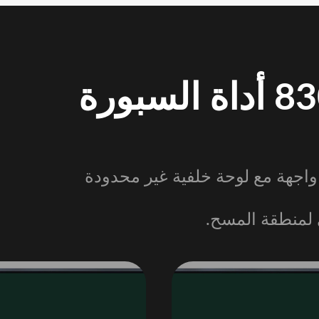
830EB سلسلة 830EB أداة السبورة
اجهة مع لوحة خلفية غير محدودة
 لمنطقة المسح.