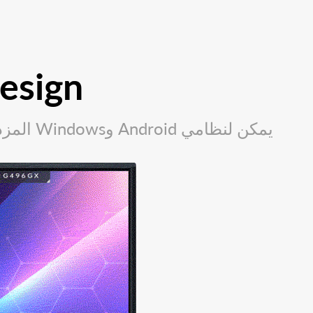
esign
يمكن لنظامي Android وWindows المزدوج المدمجين تحقيق التبديل السريع ونقل البيانات ومشاركتها، مما يوفر حماية مزدوجة.