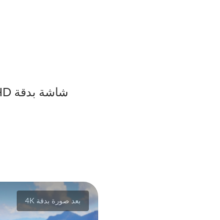
شاشة بدقة 4K UHD مع تأثير مضاد للوهج، ونطاق لوني عريض 72% NTSC
بعد صورة بدقة 4K