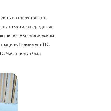
лять и содействовать
чжоу отметила передовые
иятие по технологическим
циации». Президент ITC
ITC Чжан Болун был