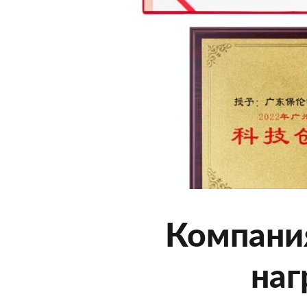
Компани
наг