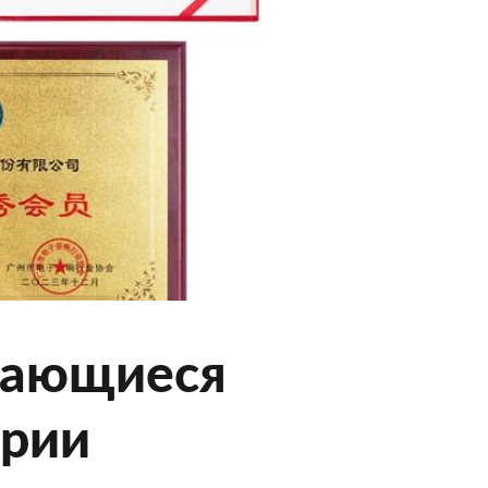
дающиеся
трии