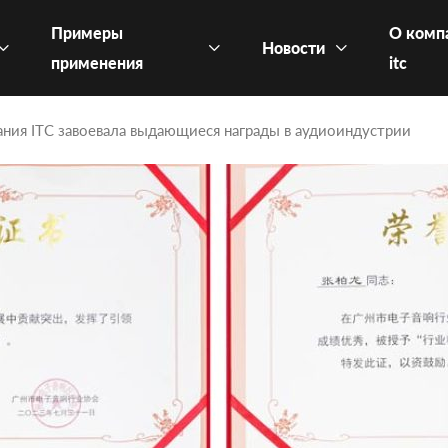
Примеры
О комп
Новости
применения
itc
ния ITC завоевала выдающиеся награды в аудиоиндустрии