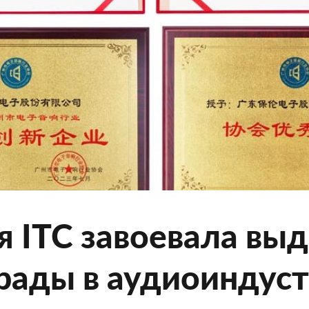
я ITC завоевала вы
рады в аудиоиндус