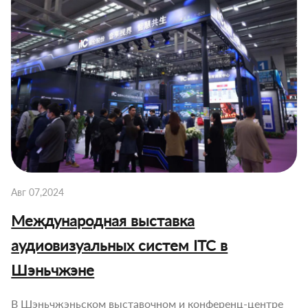
Авг 07,2024
Международная выставка
аудиовизуальных систем ITC в
Шэньчжэне
В Шэньчжэньском выставочном и конференц-центре