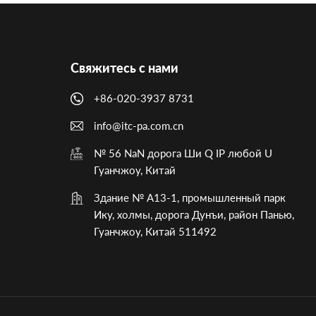
Свяжитесь с нами
+86-020-3937 8731
info@itc-pa.com.cn
№ 56 NaN дорога Ши Q IP любой U
Гуанчжоу, Китай
Здание № A13-1, промышленный парк
Ику, холмы, дорога Дунъи, район Панью,
Гуанчжоу, Китай 511492