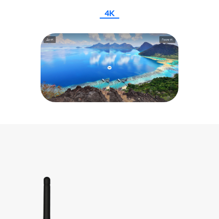
4K
До 4K
После 4K