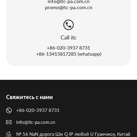
info@itc-pa.com.cn
promo@itc-pa.com.cn
Call itc
+86-020-3937 8731
+86-13415817285 (whatsapp)
Свяжитесь с нами
+86-020-3937 8731
info@itc-pa.com.cn
№ 56 NaN дорога Ши Q IP любой U Гуанчжоу, Китай