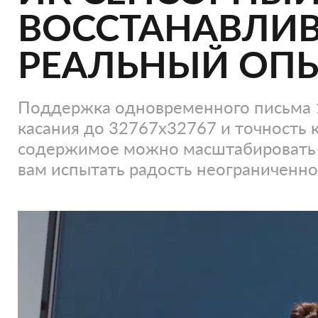
ВОССТАНАВЛ
РЕАЛЬНЫЙ ОП
Поддержка одновременного письма 
касания до 32767x32767 и точность 
содержимое можно масштабировать 
вам испытать радость неограниченно
Видеоплеер