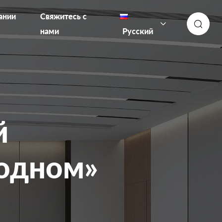
ании
Свяжитесь с
нами
Русский
й
 одном»