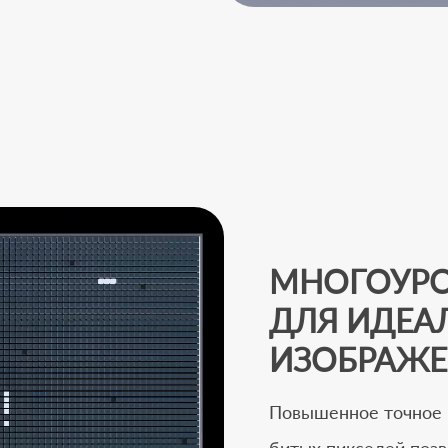
МНОГОУРО
ДЛЯ ИДЕА
ИЗОБРАЖ
Повышенное точное 
битых пикселей позв