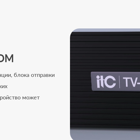
НОМ
ции, блока отправки
ких
тройство может