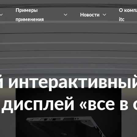
Примеры
О комп
Новости
применения
itc
 интерактивны
дисплей «все в