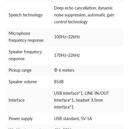
Deep echo cancellation, dynamic
Speech technology
noise suppression, automatic gain
control technology
Microphone
100Hz~22kHz
frequency response
Speaker frequency
170Hz~22kHz
response
Pickup range
Φ 6 meters
Speaker volume
85dB
USB interface*1, LINE IN/OUT
Interface
interface*1, headset 3.5mm
interface*1
Power supply
USB standard, 5V-1A