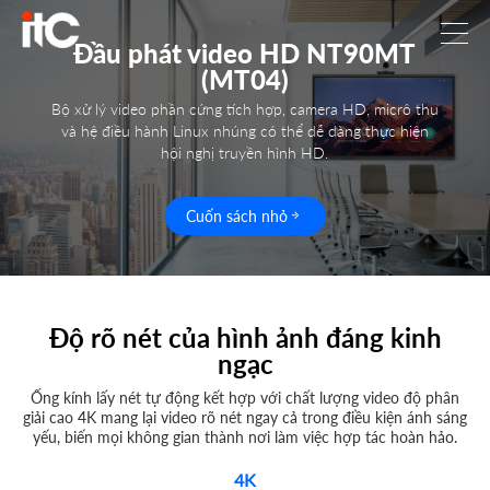
Đầu phát video HD NT90MT
(MT04)
Bộ xử lý video phần cứng tích hợp, camera HD, micrô thu
và hệ điều hành Linux nhúng có thể dễ dàng thực hiện
hội nghị truyền hình HD.
Cuốn sách nhỏ
Độ rõ nét của hình ảnh đáng kinh
ngạc
Ống kính lấy nét tự động kết hợp với chất lượng video độ phân
giải cao 4K mang lại video rõ nét ngay cả trong điều kiện ánh sáng
yếu, biến mọi không gian thành nơi làm việc hợp tác hoàn hảo.
4K