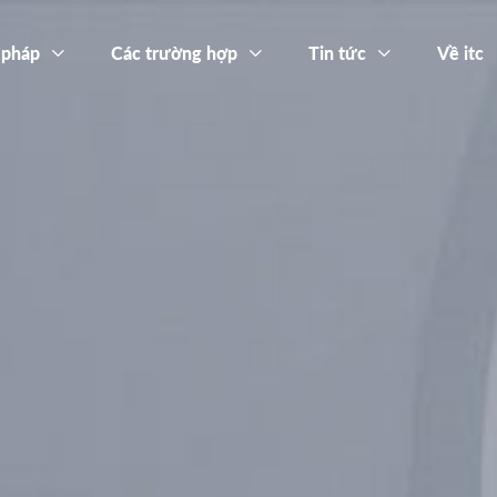
 pháp
Các trường hợp
Tin tức
Về itc