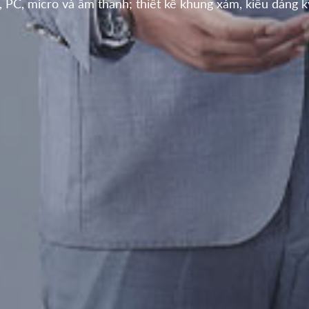
 PC, micro và âm thanh; thiết kế khung xám, kiểu dáng k