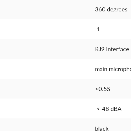
360 degrees
1
RJ9 interface
main microph
<0.5S
<-48 dBA
black