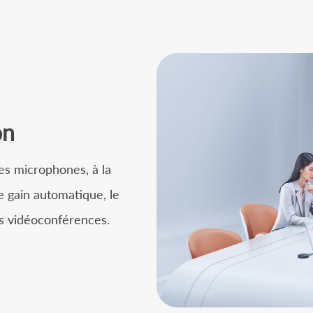
on
des microphones, à la
e gain automatique, le
es vidéoconférences.