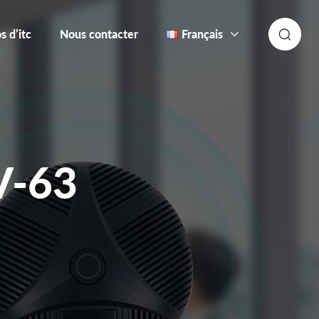
s d’itc
Nous contacter
Français
V-63