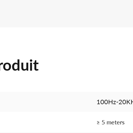
roduit
100Hz-20K
≥ 5 meters