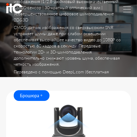
изображения |1/2,8-дюймовый высококачественный
CMOS-сенсор | 30-кратный оптический зум |
Усовершенствованное цифровое шумоподавление
2D&3D
CMOS-датчик изображения со сверхвысоким SNR
устраняет шумы даже при слабом освещении
обеспечивая высочайшее качество видео до 1080P со
скоростью 60 кадров в секунду. Передовые
технологии 2D- и 3D-шумоподавления
дополнительно снижают уровень шума, обеспечивая
четкость изображения.
Переведено с помощью DeepL.com (бесплатная
версия)
Брошюра