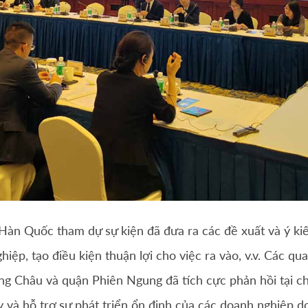
Hàn Quốc tham dự sự kiện đã đưa ra các đề xuất và ý kiến
iệp, tạo điều kiện thuận lợi cho việc ra vào, v.v. Các q
g Châu và quận Phiên Ngung đã tích cực phản hồi tại chỗ
 và hỗ trợ sự phát triển ổn định của các doanh nghiệp d