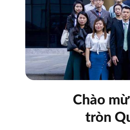
Chào mừn
tròn Q