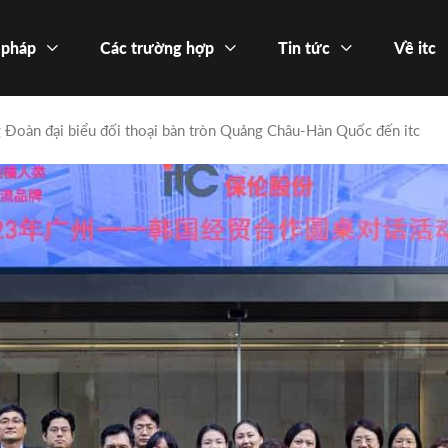
 pháp
Các trường hợp
Tin tức
Về itc
Đoàn đại biểu đối thoại bàn tròn Quảng Châu-Hàn Quốc đến itc