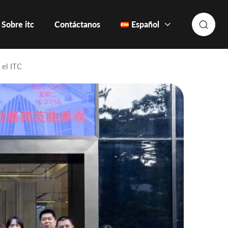
Sobre itc
Contáctanos
Español
 el ITC