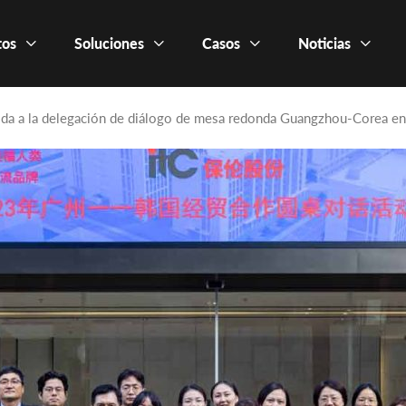
tos
Soluciones
Casos
Noticias
da a la delegación de diálogo de mesa redonda Guangzhou-Corea en