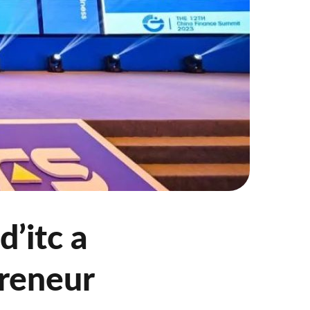
’itc a
preneur