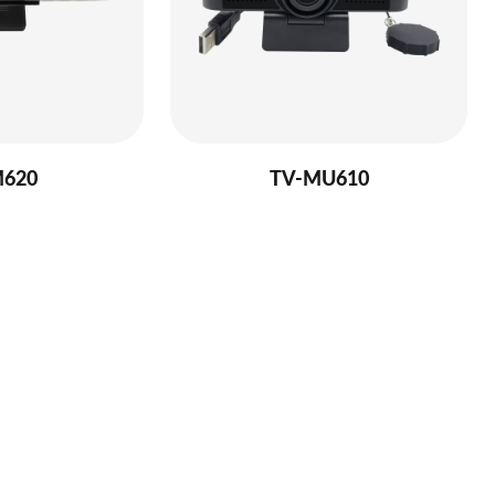
M620
TV-MU610