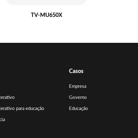
TV-MU650X
Casos
Empresa
terativo
Governo
terativo para educação
Educação
cia