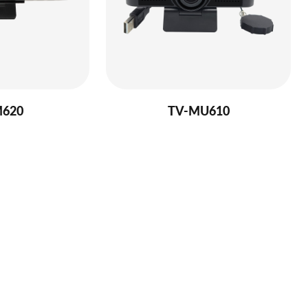
M620
TV-MU610