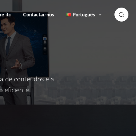
re itc
Contactar-nos
Português
a de conteúdos e a
 eficiente.