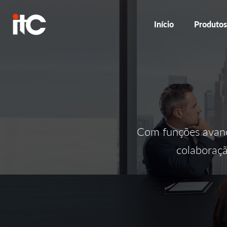
Início
Produto
Com funções avanç
colaboraçã