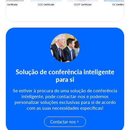
Solução de conferência inteligente
para si
Se estiver à procura de uma solução de conferência
inteligente, pode contactar-nos e podemos
personalizar soluções exclusivas para si de acordo
com as suas necessidades específicas!
Contactar-nos