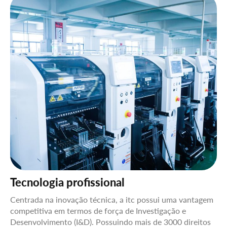
Tecnologia profissional
S
el
Centrada na inovação técnica, a itc possui uma vantagem
Co
competitiva em termos de força de Investigação e
fo
Desenvolvimento (I&D). Possuindo mais de 3000 direitos
pr