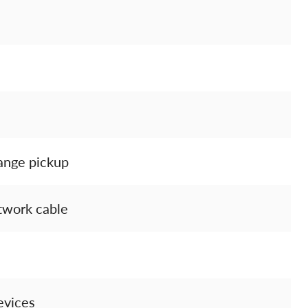
range pickup
twork cable
evices