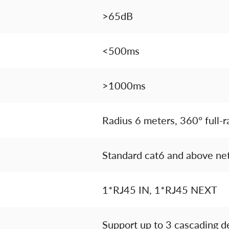
>65dB
<500ms
>1000ms
Radius 6 meters, 360° full-
Standard cat6 and above ne
1*RJ45 IN, 1*RJ45 NEXT
Support up to 3 cascading d