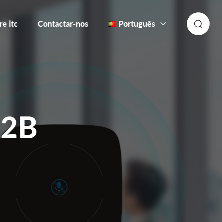
re itc
Contactar-nos
Português
62B