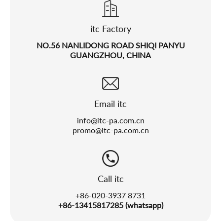
itc Factory
NO.56 NANLIDONG ROAD SHIQI PANYU
GUANGZHOU, CHINA
Email itc
info@itc-pa.com.cn
promo@itc-pa.com.cn
Call itc
+86-020-3937 8731
+86-13415817285 (whatsapp)