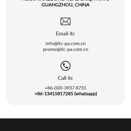
GUANGZHOU, CHINA
Email itc
info@itc-pa.com.cn
promo@itc-pa.com.cn
Call itc
+86-020-3937 8731
+86-13415817285 (whatsapp)